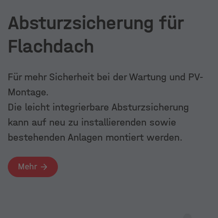
Dach­paralle
Windkanalstandards.
Mehr
geeignet für
Lösungen für alle Dacheindeckungen.
Absturzsicherung für
typ­ischen F
Deutlich ballastoptimiertes System
Mehr
basierend auf neusten
K2 Dome 6 System Trapezblech
Flachdach
Windkanalstandards.
Mehr
Schnelle Installation in Kombination mit
Dome 6 Komponenten auf Trapezblech
Für mehr Sicherheit bei der Wartung und PV-
Mehr
K2 GreenRoo
Montage.
K2 GreenRoof 2.0
Mehr
Die clevere 
Die leicht integrierbare Absturzsicherung
Anlagen auf
Schnelle und flexible Montage auf
kann auf neu zu installierenden sowie
GreenRoof V
Gründächern
bestehenden Anlagen montiert werden.
Mehr
Mehr
Mehr