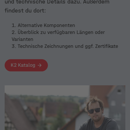
viele Spannweiten inklusive
und technische Details dazu. Außerdem
umfangreichem Schienensortiment.
findest du dort:
Mehr
Alternative Komponenten
Überblick zu verfügbaren Längen oder
Varianten
Technische Zeichnungen und ggf. Zertifikate
K2 Katalog