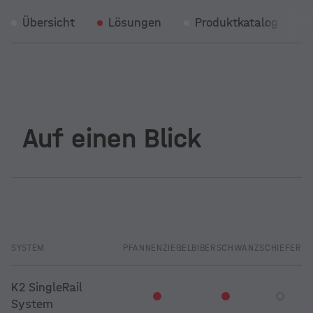
Übersicht
Lösungen
Produktkatalog
Auf einen Blick
SYSTEM
PFANNENZIEGEL
BIBERSCHWANZ
SCHIEFER
TR
K2 SingleRail
System