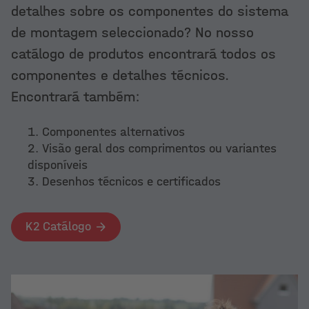
detalhes sobre os componentes do sistema
Adequado para diferentes caixas de
de montagem seleccionado? No nosso
Mais
carga e muitas gamas de vãos,
catálogo de produtos encontrará todos os
incluindo uma extensa gama de carris.
componentes e detalhes técnicos.
Encontrará também:
Mais
Componentes alternativos
Visão geral dos comprimentos ou variantes
disponíveis
Desenhos técnicos e certificados
K2 Catálogo