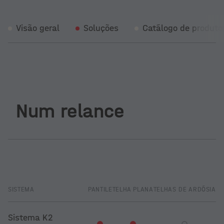
Visão geral
Soluções
Catálogo de produto
Num relance
SISTEMA
PANTILE
TELHA PLANA
TELHAS DE ARDÓSIA
CH
Sistema K2