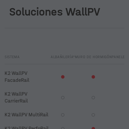
Soluciones WallPV
SISTEMA
ALBAÑILERÍA*
MURO DE HORMIGÓN
PANELES
K2 WallPV
FacadeRail
K2 WallPV
CarrierRail
K2 WallPV MultiRail
K2 WallPV PerfoRail