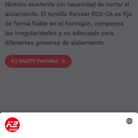
térmico existente sin necesidad de cortar el
aislamiento. El tornillo Reisser RDS-CA se fija
de forma fiable en el hormigón, compensa
las irregularidades y es adecuado para
diferentes grosores de aislamiento.
K2 WallPV PerfoRail
Empresa
Productos y servicios