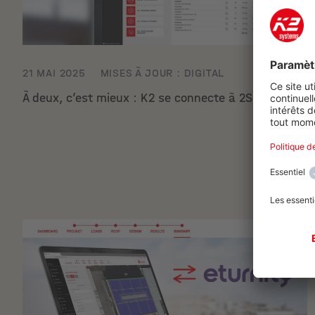
21 MAI 2025
MISES À JOUR : DIGITAL
À deux, c’est mieux : K2 se connecte à 2Solar