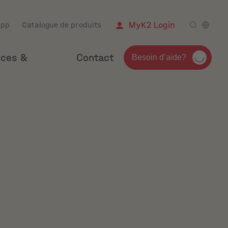
App
Catalogue de produits
MyK2 Login
nces &
Contact
Besoin d’aide?