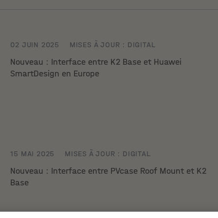
02 JUIN 2025
MISES À JOUR : DIGITAL
Nouveau : Interface entre K2 Base et Huawei
SmartDesign en Europe
15 MAI 2025
MISES À JOUR : DIGITAL
Nouveau : Interface entre PVcase Roof Mount et K2
Base