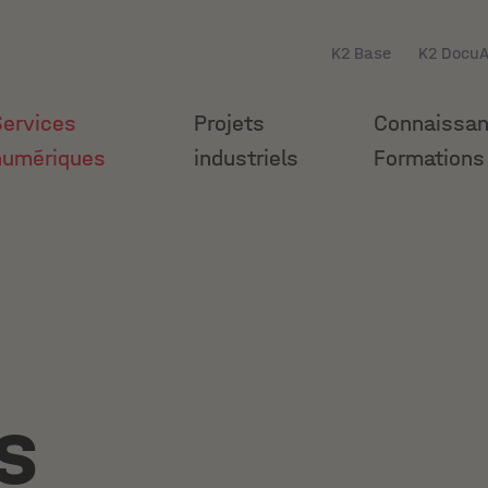
K2 Base
K2 Docu
Services
Projets
Connaissa
numériques
industriels
Formations
s