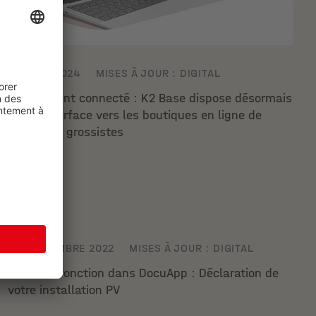
10 AVRIL 2024
MISES À JOUR : DIGITAL
Brillamment connecté : K2 Base dispose désormais
d’une interface vers les boutiques en ligne de
nombreux grossistes
26 SEPTEMBRE 2022
MISES À JOUR : DIGITAL
Nouvelle fonction dans DocuApp : Déclaration de
votre installation PV