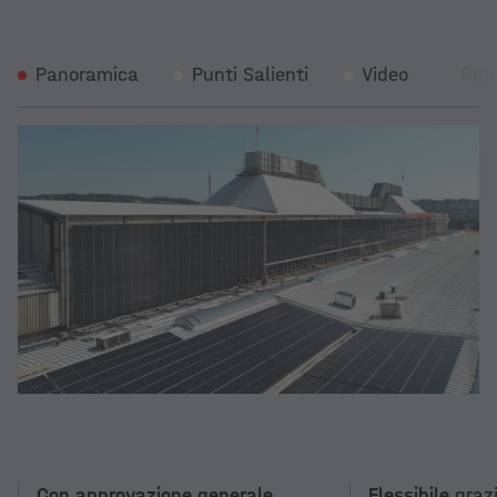
Panoramica
Punti Salienti
Video
Ref
Con approvazione generale
Flessibile
graz