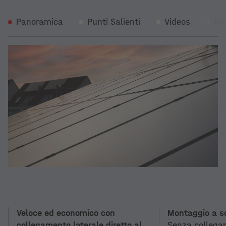
Panoramica
Punti Salienti
Videos
Re
Veloce ed economico con
Montaggio a s
collegamento laterale diretto al
Senza collegam